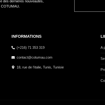
é des dernières nouveautés,
ues COTUMAU.
INFORMATIONS
L
(+216) 71 353 319
A 
contact@cotumau.com
Se
18, rue de l'italie, Tunis, Tunisie
Pr
Co