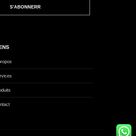
S'ABONNERR
IENS
propos
rvices
oduits
ntact